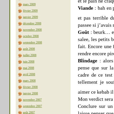
et le pain ne craq
mars 2009
Viande
: bah en p
février 2009
et pas terrible
janvier 2009
décembre 2008
passee si j’avai
novembre 2008
Goût
: beurk… en
octobre 2008
salee, les petits
septembre 2008
fait. Encore une
août 2008
rendre encore pire
juillet 2008
Blindage
: alors
juin 2008
pense que sur la
mai 2008
cadre de ce test
avril 2008
mars 2008
tellement je sou
février 2008
aimer ce kebab il
janvier 2008
Mon verdict sera 
novembre 2007
Conclure sur un 
septembre 2007
laisse penser qu
août 2007