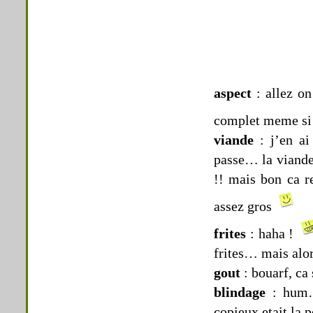
aspect
: allez on
complet meme si
viande
: j’en a
passe… la viande 
!! mais bon ca r
assez gros
frites
: haha !
frites… mais alor
gout
: bouarf, c
blindage
: hum…
copieux etait la 