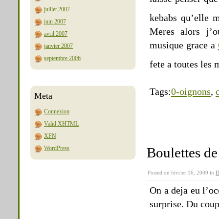
juillet 2007
kebabs qu’elle m
juin 2007
Meres alors j’o
avril 2007
musique grace a
janvier 2007
septembre 2006
fete a toutes le
Tags:
0-oignons
,
Meta
Connexion
Valid
XHTML
XFN
WordPress
Boulettes de
Posted on février 16, 2009 in
D
On a deja eu l’oc
surprise. Du coup