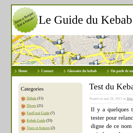
Le Guide du Kebab
Home
Contact
Glossaire du kebab
On parle de no
Test du Keb
Categories
Debats
(11)
Posted on mai 29, 2011 in
Deba
Divers
(21)
Il y a quelques
FastFood Guide
(7)
tester pour relan
Kebab Guide
(55)
digne de ce nom 
Trucs et Astuces
(2)