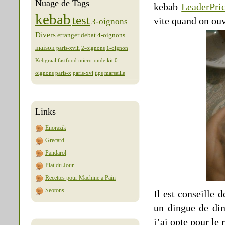
Nuage de Tags
kebab
LeaderPri
kebab
test
vite quand on ouv
3-oignons
Divers
etranger
debat
4-oignons
maison
paris-xviii
2-oignons
1-oignon
Kebgraal
fastfood
micro-onde
kit
0-
oignons
paris-x
paris-xvi
tips
marseille
Links
Enorazik
Grecard
Pandarol
Plat du Jour
Recettes pour Machine a Pain
Seotons
Il est conseille
un dingue de din
j’ai opte pour le 