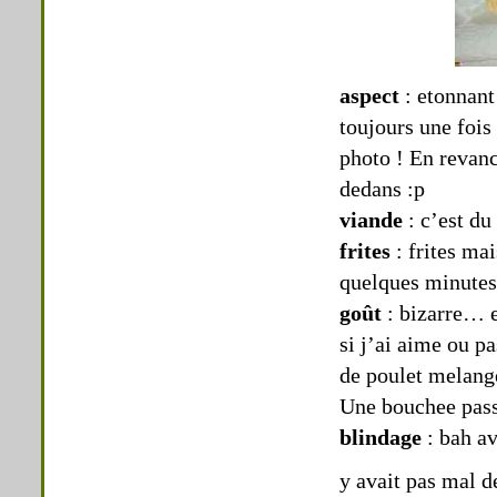
aspect
: etonnant
toujours une fois
photo ! En revanc
dedans :p
viande
: c’est d
frites
: frites ma
quelques minutes
goût
: bizarre… e
si j’ai aime ou pa
de poulet melange
Une bouchee passe
blindage
: bah av
y avait pas mal d