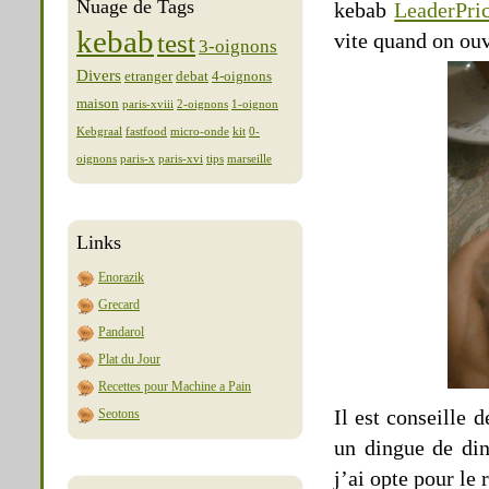
Nuage de Tags
kebab
LeaderPri
kebab
test
vite quand on ouv
3-oignons
Divers
etranger
debat
4-oignons
maison
paris-xviii
2-oignons
1-oignon
Kebgraal
fastfood
micro-onde
kit
0-
oignons
paris-x
paris-xvi
tips
marseille
Links
Enorazik
Grecard
Pandarol
Plat du Jour
Recettes pour Machine a Pain
Il est conseille
Seotons
un dingue de din
j’ai opte pour le 