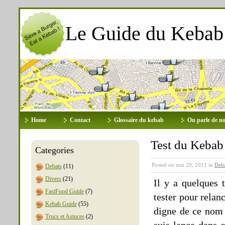
Le Guide du Kebab
Home
Contact
Glossaire du kebab
On parle de no
Test du Kebab
Categories
Posted on mai 29, 2011 in
Deba
Debats
(11)
Divers
(21)
Il y a quelques
FastFood Guide
(7)
tester pour relan
Kebab Guide
(55)
digne de ce nom 
Trucs et Astuces
(2)