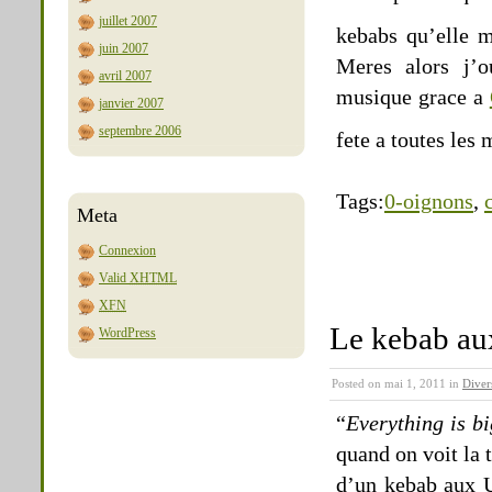
juillet 2007
kebabs qu’elle m
juin 2007
Meres alors j’o
avril 2007
musique grace a
janvier 2007
septembre 2006
fete a toutes le
Tags:
0-oignons
,
Meta
Connexion
Valid
XHTML
XFN
Le kebab a
WordPress
Posted on mai 1, 2011 in
Diver
“
Everything is bi
quand on voit la 
d’un kebab aux U