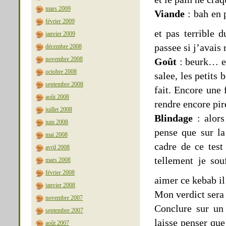
mars 2009
Viande
: bah en p
février 2009
et pas terrible
janvier 2009
passee si j’avai
décembre 2008
novembre 2008
Goût
: beurk… en
octobre 2008
salee, les petits
septembre 2008
fait. Encore une
août 2008
rendre encore pire
juillet 2008
Blindage
: alors
juin 2008
pense que sur la
mai 2008
cadre de ce test
avril 2008
tellement je sou
mars 2008
février 2008
aimer ce kebab il
janvier 2008
Mon verdict sera 
novembre 2007
Conclure sur un 
septembre 2007
laisse penser qu
août 2007