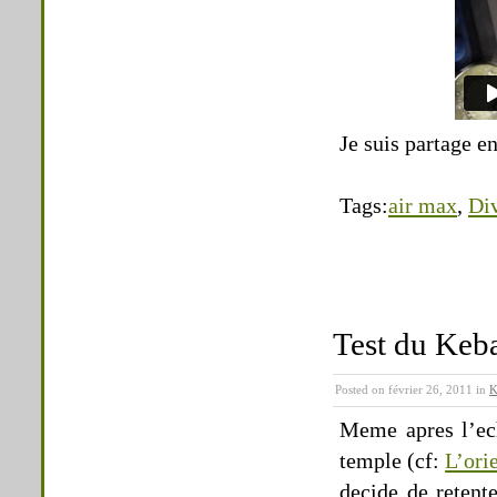
Je suis partage en
Tags:
air max
,
Di
Test du Keba
Posted on février 26, 2011 in
K
Meme apres l’ech
temple (cf:
L’ori
decide de retent